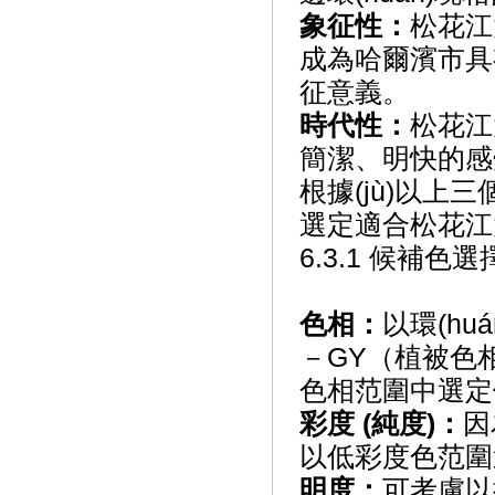
象征性：
松花江大
成為哈爾濱市具
征意義。
時代性：
松花江大
簡潔、明快的感覺，有
根據(jù)以上三
選定適合松花江大橋
6.3.1 候補
色相：
以環(hu
－GY（植被色
色相范圍中選定候補色
彩度 (
純度)
：
因
以低彩度色范圍選
明度：
可考慮以提