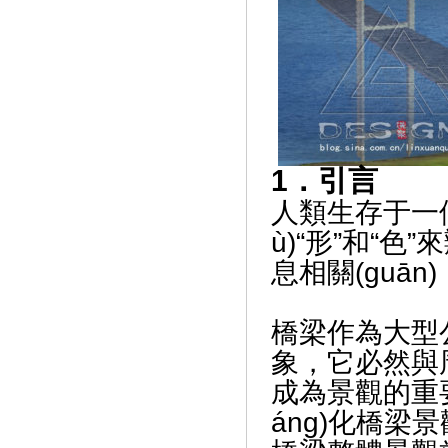
1．引言
人類生存于一個色
ù)“形”和“色
息相關(guān
橋梁作為大型
象，它必然與
成為景觀的重要組
áng)化橋梁景觀