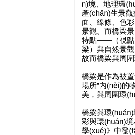
n)境、地理環(hu
產(chǎn)生景
面、線條、色
景觀。而橋梁
特點——（視點
梁）與自然景觀的關(
故而橋梁與周圍環(
橋梁是作為被置于
場所”內(nèi
美，與周圍環(hu
橋梁與環(huán
彩與環(huán)
學(xué)》中發