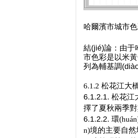
哈爾濱市城市色
結(jié)論：由于
市色彩是以米黃色
列為輔基調(dià
6.1.2
松花江大橋周
6.1.2
.1.
松花江大
擇了夏秋兩季對其環
6.1.2
.2.
環(huá
n)境的主要自然地貌