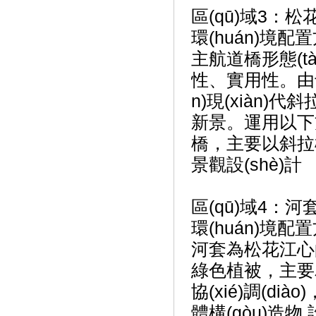
區(qū)域3：
環(huán)境
主航道橋形態(tà
性、實用性
n)現(xiàn)
新景。運用以下
橋，主要以斜拉橋
景觀設(shè)計
區(qū)域4：
環(huán)境配
河套為松花江心的沖
綠色植被，主要為矮
協(xié)調(di
體構(gòu)造物