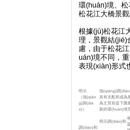
環(huán)境、
松花江大橋景觀環(
根據(jù)松花江
理，景觀結(
慮，由于
uán)境不同
表現(xiàn)形式
明示
強(qiáng)調
（強(qián
具有支配和成為風(
g)調(dià
為主景前提下匯集各
o)）
新的環(huán)境
有
明示調(diào)和
梁
調(diào)和