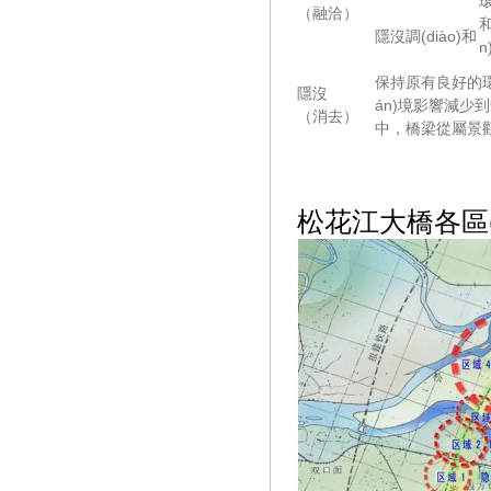
環
（融洽）
和
隱沒調(diào)和
保持原有良好的環(
隱沒
án)境影響減少到最小
（消去）
中，橋梁從屬景
松花江大橋各區(