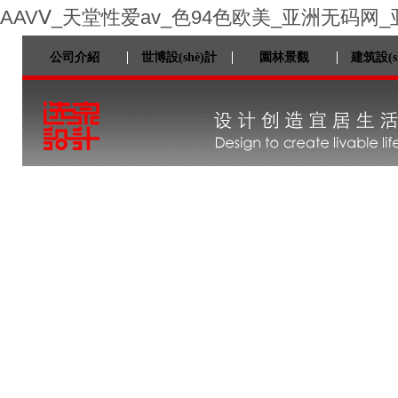
AAVⅤ_天堂性爱av_色94色欧美_亚洲无码网
公司介紹
世博設(shè)計
園林景觀
建筑設(s