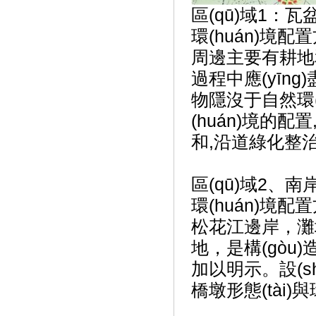
區(qū)域1：瓦盆窯
環(huán)境
周邊主要有耕地和零
過程中應(yīng)盡
物隱沒于自然環(h
(huán)境的配
和,沿道綠化整
區(qū)域2
環(huán)境配
松花江邊岸，灘
地，是構(gòu)
加以明示。設(s
橋墩形態(tài)與環