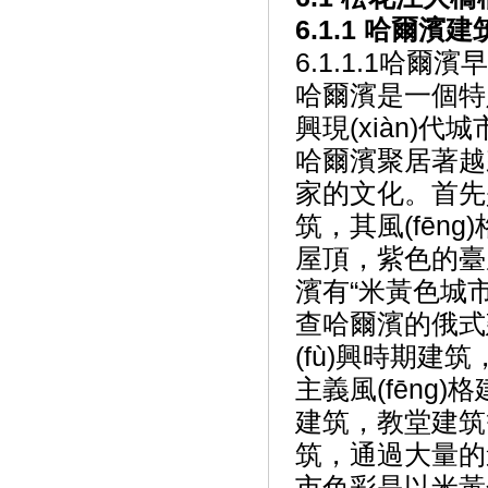
6.1.1 哈爾濱
6.1.1.1哈
哈爾濱是一個特
興現(xiàn)代城
哈爾濱聚居著越來
家的文化。首
筑，其風(fē
屋頂，紫色的
濱有“米黃色城市”
查哈爾濱的俄式建筑
(fù)興時期建筑
主義風(fēng)格
建筑，教堂建筑等
筑，通過大量的進(
市色彩是以米黃色和