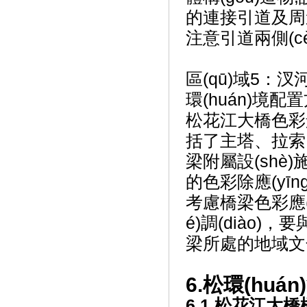
的連接引道及周邊整
注意引道兩側(c
區(qū)域5：汊
環(huán)境配
松花江大橋色彩景觀
括了主塔、拉索
梁附屬設(shè
的色彩除應(yīng)
考慮橋梁色彩應(yī
é)調(diào)，
梁所處的地域文化
6.松環(huá
6.1 松花江大橋橋