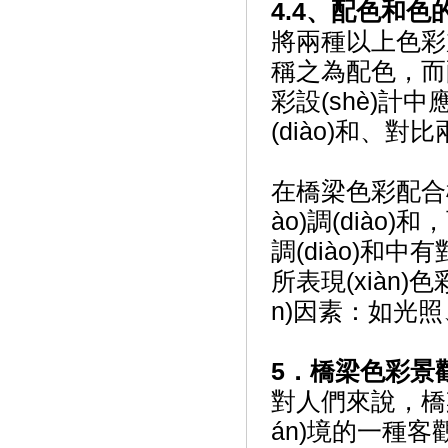
4.4、配色和色的協(
將兩種以上色彩加
稱之為配色，而配
彩設(shè)計中應
(diào)和、對比兩
在橋梁色彩配合構(g
ào)調(diào)和
調(diào)和中有
所表現(xiàn)
n)因素：如光照、空
5．橋梁色彩景觀設(
對人們來說，
án)境的一種客觀