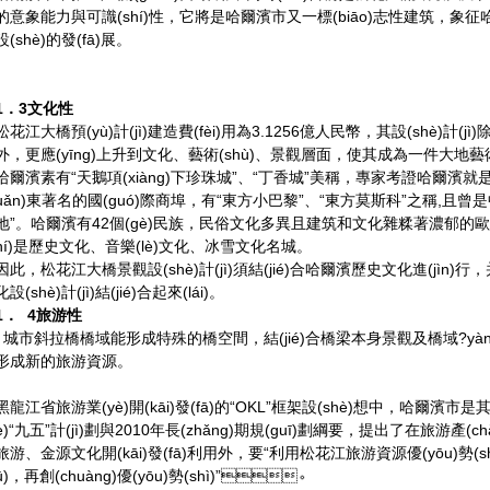
的意象能力與可識(shí)性，它將是哈爾濱市又一標(biāo)志性建筑，象征哈爾濱
設(shè)的發(fā)展。
1．3文化性
松花江大橋預(yù)計(jì)建造費(fèi)用為3.1256億人民幣，其設(shè)計(jì)除
外，更應(yīng)上升到文化、藝術(shù)、景觀層面，使其成為一件大地藝術
哈爾濱素有“天鵝項(xiàng)下珍珠城”、“丁香城”美稱，專家考證哈爾濱就是女
uǎn)東著名的國(guó)際商埠，有“東方小巴黎”、“東方莫斯科”之稱,且曾是中
地”。哈爾濱有42個(gè)民族，民俗文化多異且建筑和文化雜糅著濃郁的歐陸風(
hí)是歷史文化、音樂(lè)文化、冰雪文化名城。
因此，松花江大橋景觀設(shè)計(jì)須結(jié)合哈爾濱歷史文化進(jìn)行
化設(shè)計(jì)結(jié)合起來(lái)。
1． 4旅游性
城市斜拉橋橋域能形成特殊的橋空間，結(jié)合橋梁本身景觀及橋域?yàn)I水
形成新的旅游資源。
黑龍江省旅游業(yè)開(kāi)發(fā)的“OKL”框架設(shè)想中，哈爾
è)“九五”計(jì)劃與2010年長(zhǎng)期規(guī)劃綱要，提出了在旅游產(ch
旅游、金源文化開(kāi)發(fā)利用外，要“利用松花江旅游資源優(yōu)勢(sh
ū)，再創(chuàng)優(yōu)勢(shì)”。