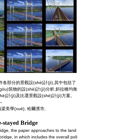
)件各部分的景觀設(shè)計(jì),其中包括了
(gòu)筑物的設(shè)計(jì)分析,斜拉橋均衡
jì)及比選景觀設(shè)計(jì)方案。
。
; 橋梁美學(xué); 哈爾濱市;
-stayed Bridge
idge, the paper approaches to the land
idge, in which includes the overall poli