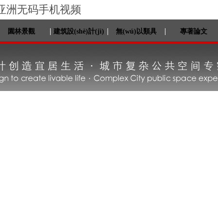
_亚洲无码手机视频
園林景觀
建筑設(shè)計(jì)
無(wú)以類具
專著論文