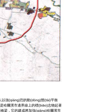
(qiáng)烈的動(dòng)態(tài)平衡
義，它是哈爾濱市邊界線上的標(biāo)志物起著
梁，它的建成將加強(qiáng)哈爾濱市