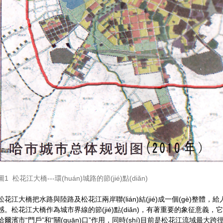
圖1 松花江大橋---環(huán)城路的節(jié)點(diǎn)
松花江大橋把水路與陸路及松花江兩岸聯(lián)結(jié)成一個(gè)整體，給人以強
感。松花江大橋作為城市界線的節(jié)點(diǎn)，有著重要的象征意
哈爾濱市“門戶”和“關(guān)口”作用，同時(shí)目前是松花江流域最大跨徑橋