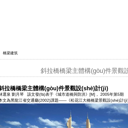
橋梁建筑
斜拉橋橋梁主體構(gòu)件景觀設(sh
斜拉橋橋梁主體構(gòu)件景觀設(shè)計(jì)
林選泉 劉月琴 該文發(fā)表于《城市道橋與防洪》[M]， 2005年第5期
本文為黑龍江省交通廳(2002)課題――《松花江大橋橋梁景觀設(shè)計(j