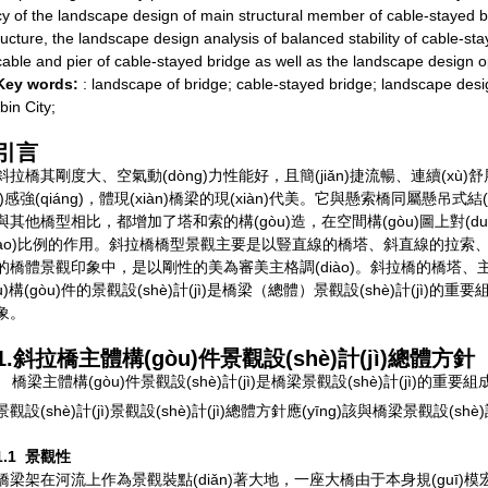
cy of the landscape design of main structural member of cable-stayed bri
ructure, the landscape design analysis of balanced stability of cable-st
cable and pier of cable-stayed bridge as well as the landscape design op
Key words:
: landscape of bridge; cable-stayed bridge; landscape desi
rbin City;
引言
斜拉橋其剛度大、空氣動(dòng)力性能好，且簡(jiǎn)捷流暢、連續(xù)舒
ì)感強(qiáng)，體現(xiàn)橋梁的現(xiàn)代美。它與懸索橋同屬懸吊式結(
與其他橋型相比，都增加了塔和索的構(gòu)造，在空間構(gòu)圖上對(duì
ào)比例的作用。斜拉橋橋型景觀主要是以豎直線的橋塔、斜直線的拉索
的橋體景觀印象中，是以剛性的美為審美主格調(diào)。斜拉橋的橋塔、
u)構(gòu)件的景觀設(shè)計(jì)是橋梁（總體）景觀設(shè)計(jì)的重要
象。
1.斜拉橋主體構(gòu)件景觀設(shè)計(jì)總體方針
橋梁主體構(gòu)件景觀設(shè)計(jì)是橋梁景觀設(shè)計(jì)的重要組成部
景觀設(shè)計(jì)景觀設(shè)計(jì)總體方針應(yīng)該與橋梁景觀設(sh
1.1 景觀性
橋梁架在河流上作為景觀裝點(diǎn)著大地，一座大橋由于本身規(guī)模宏