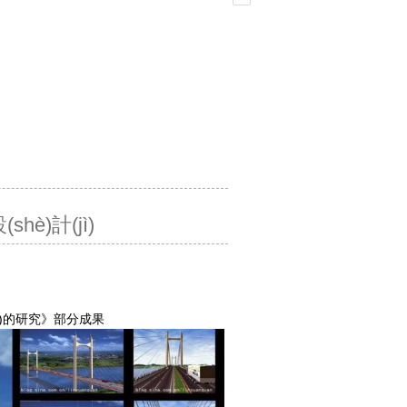
è)計(jì)
ì)的研究》部分成果