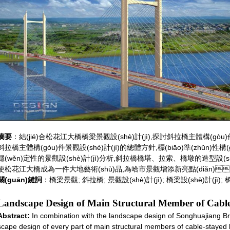
摘要
：結(jié)合松花江大橋橋梁景觀設(shè)計(jì),探討斜拉橋主體構(gòu
斜拉橋主體構(gòu)件景觀設(shè)計(jì)的總體方針,標(biāo)準(zhǔn)性構
穩(wěn)定性的景觀設(shè)計(jì)分析,斜拉橋橋塔、拉索、橋墩的造型設(shè)計(
使松花江大橋成為一件大地藝術(shù)品,為哈市景觀增添新亮點(diǎn)
關(guān)鍵詞
：橋梁景觀; 斜拉橋; 景觀設(shè)計(jì); 橋梁設(shè)計(jì)
Landscape Design of Main Structural Member of Cable
Abstract:
In combination with the landscape design of Songhuajiang Br
scape design of every part of main structural members of cable-stayed br