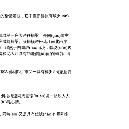
中的整體景觀，它不僅影響原有環(huán)
第一座大跨徑橋梁，是國(guó)道主
城郊橋梁。該橋橫跨松花江南北兩岸，
，躍然于四周環(huán)境，體現(xiàn)現
使得松花大江具有功能價(jià)值的同時(shí)
蛄海瑢⒊蔀楣枮I市又一具有標(biāo)志意義
。斜拉橋連同周圍環(huán)境一起映入人
ù)雜心情。
，同時(shí)又是具有信號(hào)作用和多