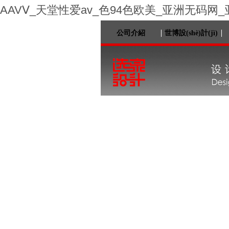
AAVⅤ_天堂性爱av_色94色欧美_亚洲无码网
公司介紹
世博設(shè)計(jì)