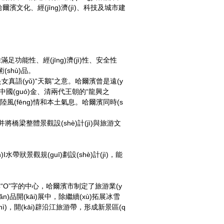
文化、經(jīng)濟(jì)、科技及城市建
滿足功能性、經(jīng)濟(jì)性、安全性
(shù)品。
真語(yǔ)“天鵝”之意。哈爾濱曾是遠(y
國(guó)金、清兩代王朝的“龍興之
fēng)情和本土氣息。哈爾濱同時(s
，并將橋梁整體景觀設(shè)計(jì)與旅游文
帶狀景觀規(guī)劃設(shè)計(jì)，能
濱市是其“O”字的中心，哈爾濱市制定了旅游業(y
ǎn)品開(kāi)展中，除繼續(xù)拓展冰雪
ì)，開(kāi)辟沿江旅游帶，形成新景區(q