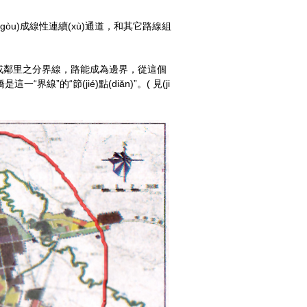
(gòu)成線性連續(xù)通道，和其它路線組
鄰里之分界線，路能成為邊界，從這個
“節(jié)點(diǎn)”。( 見(ji