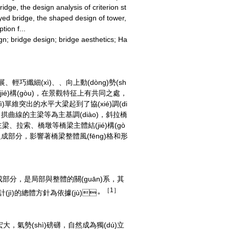
dge, the design analysis of criterion st
ayed bridge, the shaped design of tower,
tion f...
gn; bridge design; bridge aesthetics; Ha
展、輕巧纖細(xì)、、向上動(dòng)勢(sh
jié)構(gòu)，在景觀特征上有共同之處，
)單維突出的水平大梁起到了協(xié)調(di
、拱曲線的主梁等為主基調(diào)，斜拉橋
主梁、拉索、橋墩等橋梁主體結(jié)構(gò
組成部分，影響著橋梁整體風(fēng)格和形
分，是局部與整體的關(guān)系，其
［1］
è)計(jì)的總體方針為依據(jù)。
大，氣勢(shì)磅礴，自然成為獨(dú)立