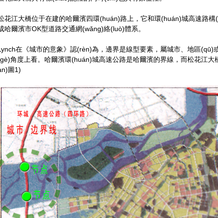
松花江大橋位于在建的哈爾濱四環(huán)路上，它和環(huán)城高速路構
成哈爾濱市OK型道路交通網(wǎng)絡(luò)體系。
Lynch在《城市的意象》認(rèn)為，邊界是線型要素，屬城市、地區(qū)或
(gè)角度上看。哈爾濱環(huán)城高速公路是哈爾濱的界線，而松花江大橋是這一“界線”的
àn)圖1)