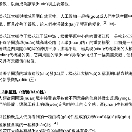
景致，以而成為該環(huán)境主要景觀。
松花江大橋與橋域周圍自然景物、人工景物一起構(gòu)成人們生活空間
［
3
］
境，而且改善了景觀，給人們生活帶來(lái)了豐富的變化
。
松花江大橋位于松花江干流中游，松嫩平原中心的哈爾濱江段，是松花江流域
干線哈爾濱環(huán)城高速公路（四環(huán)路）的重要橋梁，目前是一座
橋域是四周開(kāi)闊的沖積平原，灘地平坦，極具現(xiàn)代橋梁美的大橋
(xiàn)代橋梁的美，它與周圍的環(huán)境構(gòu)成了一幅美麗景觀，
又具有景觀價(jià)值。
隨著哈爾濱的城市建設(shè)發(fā)展，松花江大橋?qū)⒊蔀橐蛔鞘袠
的新景觀點(diǎn)。
1.2象征性（信號(hào)性）
人類從周圍環(huán)境中接受表示各種不同意義的信息并做出反應(yīng)
們的眼簾，懷著工程上的穩(wěn)定和精神上的安全感，產(chǎn)生各種復(f
斜拉橋既是人們所看到的一種由構(gòu)件組成的力學(xué)結(jié)構(gòu)
［4］
種象征含義的一種標(biāo)記
松花江大橋具有標(biāo)記性的同時(shí)也具有象征性。