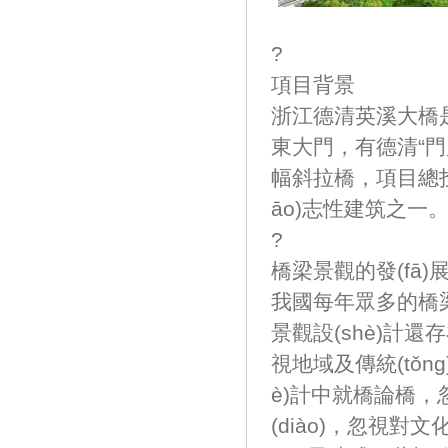
?
項目背景
浙江德清英溪大橋是
東大門，有德清“門
幅斜拉橋，項目總
āo)志性建筑之一
?
橋梁景觀的發(fā)展是
我國每年眾多的橋梁建
景觀設(shè)計還存在
視地域及傳統(tǒn
è)計中就橋論橋
(diào)，忽視對文化生