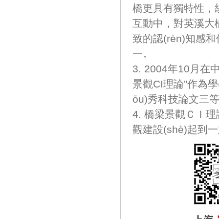
橋更具有獨特性
互動中，對英溪
致的認(rèn)知感和價值
一。
3. 2004年10月
景觀CI理論”作為學(
ōu)秀科技論文三等獎”
4. 橋梁景觀ＣＩ理
觀建設(shè)起到