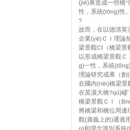
(jié)果造成一些橋“似
性，系統(tǒng)性
?
故而，在以德清英
企業(yè)ＣＩ理論知
梁景觀CI（橋梁景觀CI
以形成橋梁景觀ＣＩ
g)一性，系統(tǒn
理論研究成果（創(c
在國內(nèi)橋梁
在英溪大橋?qū)
橋梁景觀ＣＩ（Bridges
將橋梁和橋位周邊環(
觀(廣義上的)通過用
g)和理念識別系統(tǒ