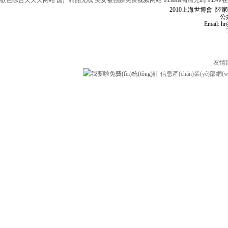
欲色综合天天天网站
国产精品无线
美女被强躁免费视频网站
91aaa高清无码
91AV
2010上海世博會 陸
公共空間
Email: h
友情
信息產(chǎn)業(yè)部網(