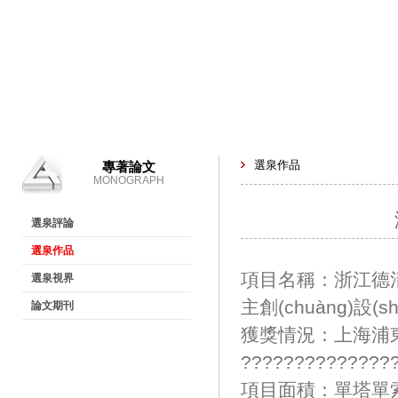
選泉作品
專著論文
MONOGRAPH
選泉評論
選泉作品
項目名稱：浙江德清
選泉視界
主創(chuàng)設(
論文期刊
獲獎情況：上海浦東
????????????
項目面積：單塔單索