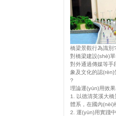
橋梁景觀行為識別?Bri
對橋梁建設(shè)單
對外通過傳媒等手段
象及文化的認(rèn)知
?
理論運(yùn)用效
1. 以德清英溪大橋
體系，在國內(nèi)
2. 運(yùn)用