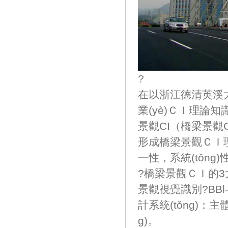
?
在以浙江德清英溪大橋
業(yè)ＣＩ理論知識
景觀CI（橋梁景觀CI的概
形成橋梁景觀ＣＩ理論
一性，系統(tǒng)
?橋梁景觀ＣＩ的3大
景觀視覺識別?BBl
計系統(tǒng)：主體
g)。