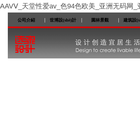
AAVⅤ_天堂性爱av_色94色欧美_亚洲无码网
公司介紹
世博設(shè)計
園林景觀
建筑設(s