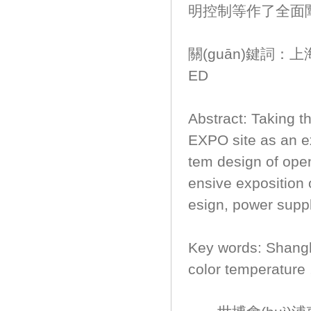
明控制等作了全面闡
關(guān)鍵詞：上海世博
ED
Abstract: Taking t
EXPO site as an ex
tem design of ope
ensive exposition o
esign, power supply
Key words: Shangha
color temperature