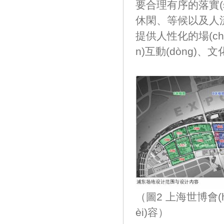
要合理有序的落實(shí)
休閑、等候以及
提供人性化的場(chǎn
n)互動(dòng)、
（圖2 上海世博會(huì
èi)容）