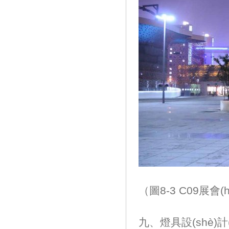
（圖8-3 C09展會(
九、燈具設(shè)計(j