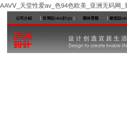
AAVⅤ_天堂性爱av_色94色欧美_亚洲无码网
公司介紹
世博設(shè)計(jì)
園林景觀
建筑設(shè