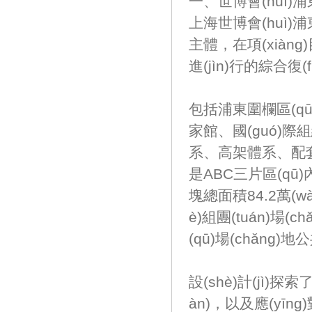
一、世博會(huì)
上海世博會(huì)浦東
主體，在項(xi
進(jìn)行的綜合復(fù
包括浦東圍欄區(qū)（
家館、國(guó)際組
系、高架體系、配套
是ABC三片區(qū)內(nè
塊總面積84.2萬(w
è)組團(tuán)場(c
(qū)場(chǎn
設(shè)計(jì)
àn)，以及應(yī