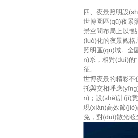
四、夜景照明設(s
世博園區(qū)夜景照
景空間布局上以“點(di
(luò)化的夜景觀
照明區(qū)域。全
n)系，相對(duì)
征。
世博夜景的精彩不僅
托與交相呼應(yīn
n)；設(shè
現(xiàn)高效節(ji
免，對(duì)