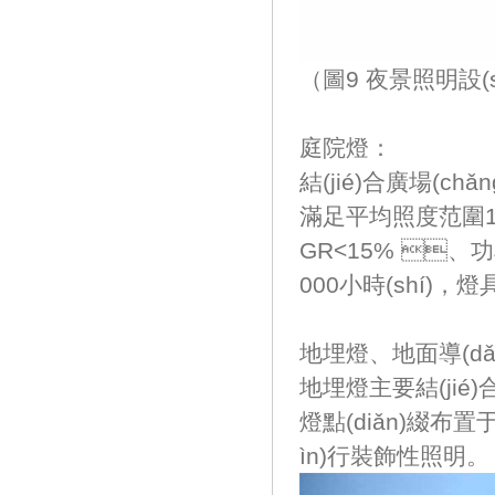
（圖9 夜景照明設(s
庭院燈：
結(jié)合廣場(c
滿足平均照度范圍10-
GR<15% 、
000小時(shí)
地埋燈、地面導(d
地埋燈主要結(jié)合
燈點(diǎn)綴布置
ìn)行裝飾性照明。