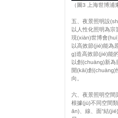
（圖3 上海世博浦東
五、夜景照明設(sh
以人性化照明為宗旨，
現(xiàn)世博會(hu
以高效節(jié)能為
g)造高效節(jié)
以創(chuàng)新為
開(kāi)創(chuà
向。
六、夜景照明空間架
根據(jù)不同空間類
ǎn)、線、面”結(