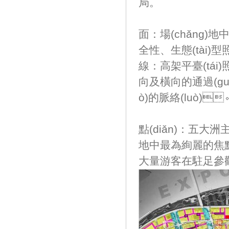
局。
面：場(chǎng)
全性、生態(tài)型照
線：高架平臺(tái)照
向及橫向的通過(guò
ò)的脈絡(luò)
點(diǎn)：五大洲主
地中最為絢麗的焦點(di
大量游客在駐足參觀