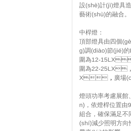
設(shè)計(jì)燈
藝術(shù)的融合。
中桿燈：
頂部燈具由四個(gè)功
g)調(diào)節(j
圍為12-15LX
圍為22-25LX
X，廣場(c
燈頭功率考慮展館、廣場
n)，依燈桿位置由9
組合，確保滿足
(shí)減少照明方向