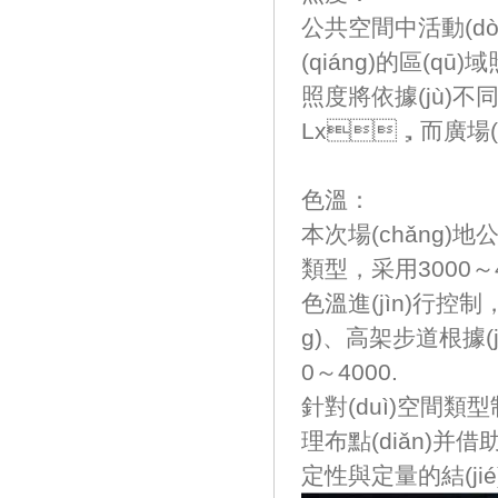
公共空間中活動(dò
(qiáng)的區(qū)
照度將依據(jù)不
Lx，而廣場(
色溫：
本次場(chǎng)地
類型，采用3000～4
色溫進(jìn)行控制
g)、高架步道根
0～4000.
針對(duì)空間類型制
理布點(diǎn)并借助照
定性與定量的結(jié)合