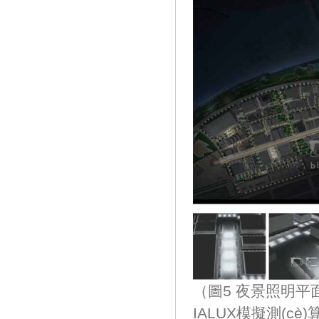
（圖5 夜景照明平面—
IALUX模擬測(cè