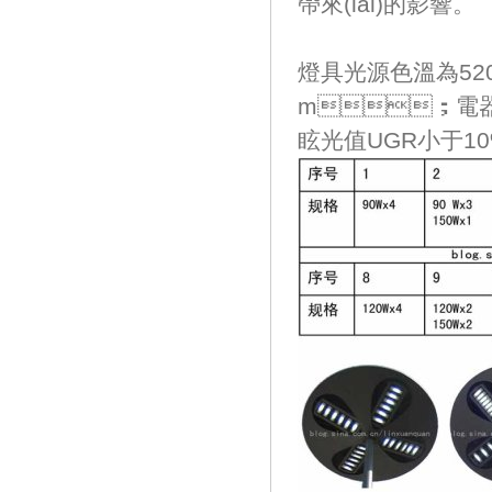
帶來(lái)的影響。
燈具光源色溫為520
m；電器的
眩光值UGR小于10%