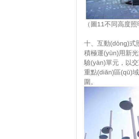
（圖11不同高度照明燈
十、互動(dòng)
積極運(yùn)用新光源
驗(yàn)單元，以交
重點(diǎn)區(qū)
圍。