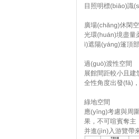
目照明標(biāo)識(
廣場(chǎng)休閑
光環(huán)境盡量
ì)遮陽(yáng)篷頂
過(guò)渡性空間
展館間距較小且建筑
全性角度出發(fā)
綠地空間
應(yīng)考慮與周
果，不可喧賓奪
并進(jìn)入游覽帶來