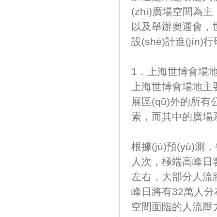
(zhì)廣場空間為主
以及舉辦奧運會
設(shè)計進(jìn
1．上海世博會場
上海世博會場地主要包
展區(qū)外的所有公共
素，而其中的廣場系統(t
根據(jù)預(yù
人次，極端高峰日
左右，大部分人流
峰日將有32萬人分布
空間面臨的人流壓