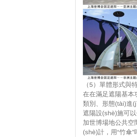
（5）單體形式與
在在滿足遮陽基本功能
類別、形態(tà
遮陽設(shè)施
加世博場地公共空
(shè)計，用“竹