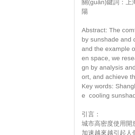
關(guān)鍵詞：上
陽
Abstract: The com
by sunshade and c
and the example of
en space, we rese
gn by analysis an
ort, and achieve 
Key words: Shangh
e cooling sunsha
引言：
城市高密度使用開放空
加速越來越引起人