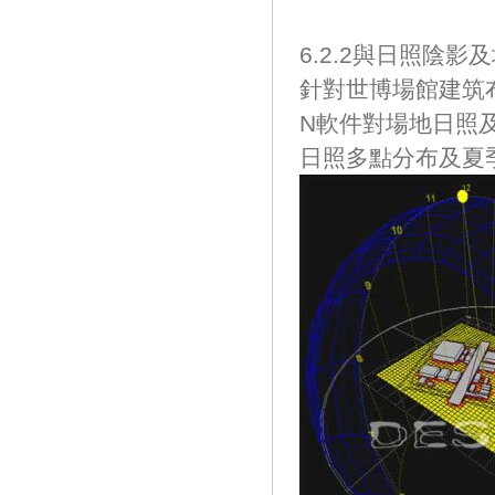
6.2.2與日照陰影及
針對世博場館建筑布局與
N軟件對場地日照及
日照多點分布及夏季