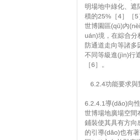
明場地中綠化、遮
積的25%［4］［
世博園區(qū)內(n
uán)境，在綜
防通道走向等諸多因素的
不同等級進(jìn)行遮
［6］。
6.2.4功能要求與對
6.2.4.1導(dǎo)向
世博場地廣場空間布局采
鋪裝使其具有方向感
的引導(dǎo)也有