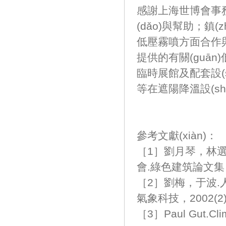
感謝上海世博會事務(w
(dǎo)與幫助；鎮(
低壓霧噴方面合作與幫
提供的有關(guān)
臨時展館及配套設(s
等在遮陽降溫設(sh
參考文獻(xiàn)：
［1］劉月琴，林選泉
會.綠色建筑論文集
［2］劉梅，于波.
氣象科技，2002(2
［3］Paul Gut.Clima