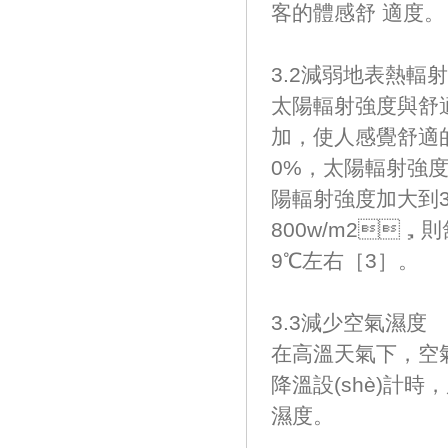
客的體感舒 適度。
3.2減弱地表熱輻射
太陽輻射強度與舒適
加，使人感覺舒
0%，太陽輻射強度
陽輻射強度加大到3
800w/m2，
9℃左右［3］。
3.3減少空氣濕度
在高溫天氣下，空
降溫設(shè)計時
濕度。