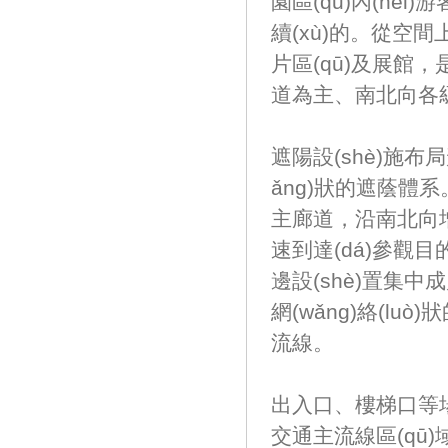
園區(qū)內(nèi)游
續(xù)的。
片區(qū)及展館
道為主、南北向各級
遮陽設(shè)施布
ǎng)狀的遮蔭體系
主廊道，沿南北向增
速到達(dá)參觀目的
邊設(shè)置集中成
網(wǎng)絡(luò
流線。
出入口、樓梯口等場地
交通主流線區(qū)