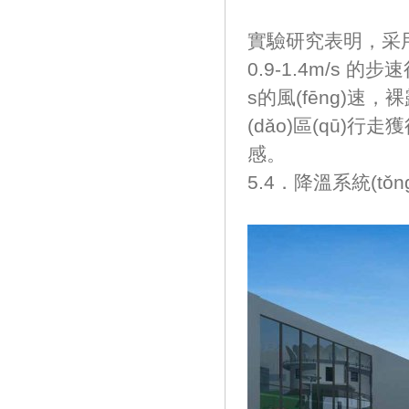
實驗研究表明，采用低
0.9-1.4m/s 的步
s的風(fēng)速
(dǎo)區(qū)行走獲
感。
5.4．降溫系統(tǒn