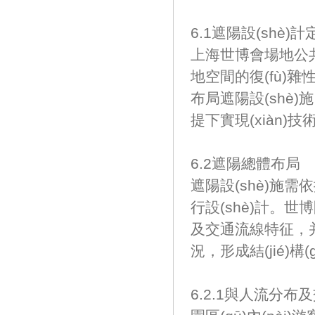
6.1遮陽設(shè)計
上海世博會場地公共空
地空間的復(fù)雜性
布局遮陽設(shè)施，
提下實現(xiàn)技術
6.2遮陽總體布局
遮陽設(shè)施需依
行設(shè)計
及交通流線特征，
況，形成結(jié)構
6.2.1與人流分布及