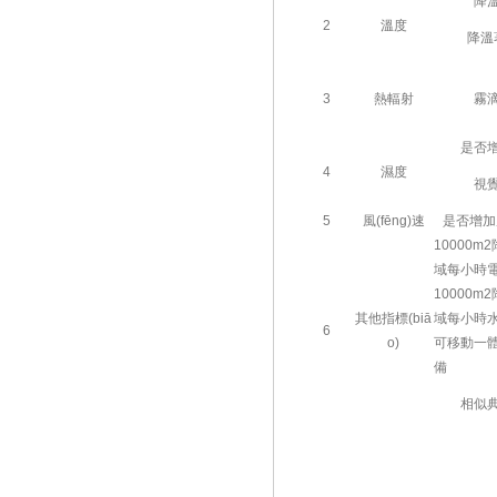
降
2
溫度
降溫
3
熱輻射
霧
是否
4
濕度
視
5
風(fēng)速
是否增加風
10000m2
域每小時
10000m2
其他指標(biā
域每小時
6
o)
可移動一體化
備
相似