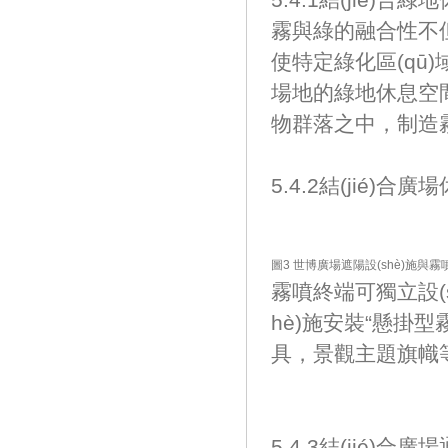
霧與綠的融合性不但
使特定綠化區(qū)
場地的綠地休息空間中
物群落之中，
5.4.2結(jié)合廣
圖3 世博廣場遮陽設(shè)施與霧噴
霧噴終端可獨立設(sh
hè)施安裝“懸掛型
具，景觀主題旗幟等等構
5.4.3結(jié)合