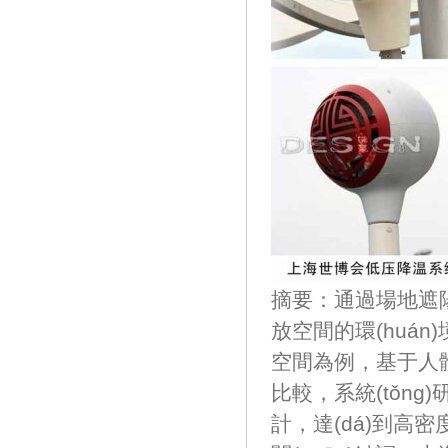
摘要：通過場地遮陽
放空間的環(huá
空間為例，基于人體
比較，系統(tǒ
計，達(dá