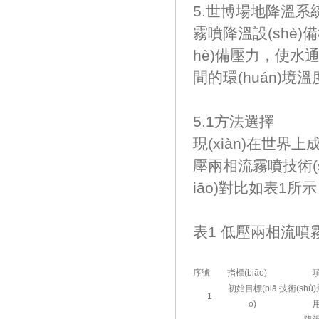
5.世博場地降溫系統(t
霧噴降溫設(shè)備
hè)備壓力，使
間的環(huán)境溫度的
5.1方法選擇
現(xiàn)在世界
壓兩相流霧噴技術(sh
iāo)對比如表1所
表1 低壓兩相流噴
序號
指標(biāo)
初始目標(biā
技術(shù)
1
o)