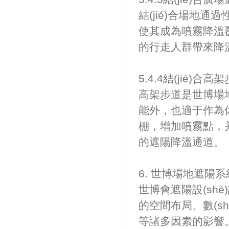
結(jié)合場地通過
使其成為噴霧降溫覆蓋
的行走人群帶來降溫
5.4.4結(jié)合高
高架步道是世博場地
能外，也適于作為休息
棚，增加噴霧點，
的遮陽降溫通道。
6. 世博場地遮陽系統(
世博會遮陽設(shè)
的空間布局、數(sh
等諸多因素的影響