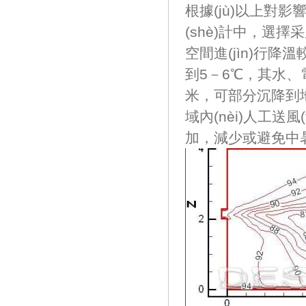
根據(jù)以上對
(shè)計中，
空間進(jìn)行降
到5－6℃，其水
米，可部分沉降到地
域內(nèi)人工送風
加，減少或避免中暑