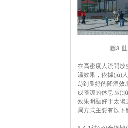
圖3 世博廣場遮陽
在高密度人流開放空
溫效果，依據
á)到良好的降溫效果，
成蔭涼的休息區(qū)
效果明顯好于太陽直射
局方式主要有以下
5.4.1結(jié)合