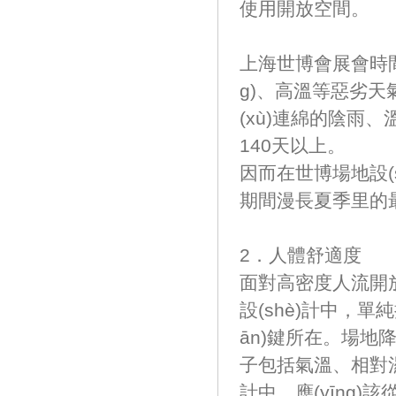
使用開放空間。
上海世博會展會時間為2
g)、高溫等惡
(xù)連綿的陰雨、
140天以上。
因而在世博場地設(s
期間漫長夏季里的最大的挑
2．人體舒適度
面對高密度人流開放空
設(shè)計中
ān)鍵所在。場地
子包括氣溫、相對
計中，應(yīng)該