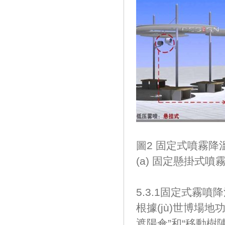
圖2 固定式噴霧降
(a) 固定懸掛式噴
5.3.1固定式霧噴
根據(jù)世博場地
遮陽傘”和“移動樹陣