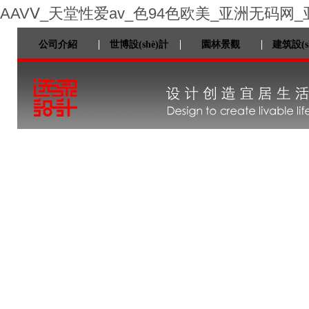
AAVⅤ_天堂性爱av_色94色欧美_亚洲无码网
公司介紹
世博設(shè)計
園林景觀
建筑設(s