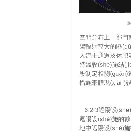
圖
空間分布上，
陽輻射較大的區(qū)
人流主通道及休憩等候區
降溫設(shè)施結(
段制定相關(guā
措施來體現(xiàn)設
6.2.3遮陽設(sh
遮陽設(shè)施的數(
地中遮陽設(shè)