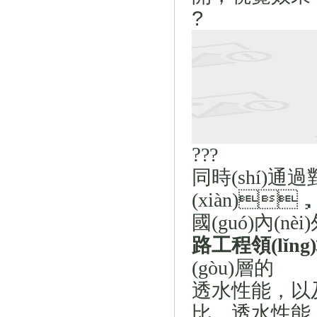
?
?
?
?
同時(shí)通過對
(xiàn)
國(guó)內(
路工程領(lǐn
(gòu)層
的
透水性能
，
以及
比，透水性能