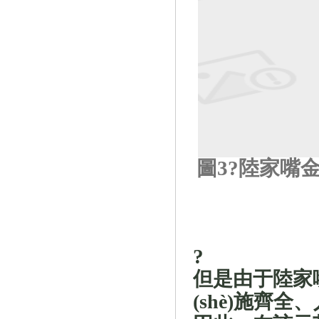
圖
3
?陸家嘴金
?
但是由于陸家嘴金
(shè)施齊全