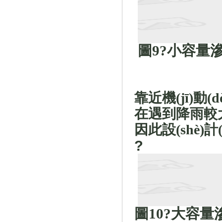
圖
9
?小容量滲水
靠近機(jī)動(d
在遇到降雨較大
因此設(shè)計(
?
圖
10
?大容量滲水