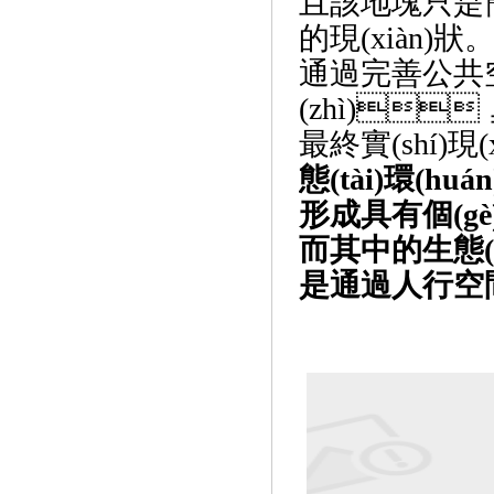
且該地塊只是簡(j
的現(xiàn)狀
通過完善公共
(zhì)
最終實(shí)現(x
態(tài)環(huán)
形成具有個(gè
而其中的生態(tà
是通過人行空間透