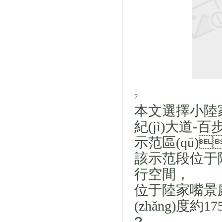
?
本文選擇小陸
紀(jì)大道
-
百
示范區(qū)
該示范段位于陸
行空間，
位于陸家嘴景
(zhǎng)度約
17
?