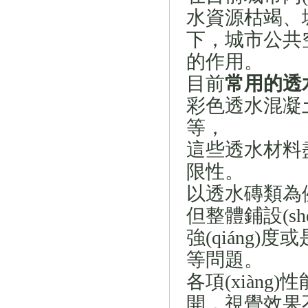
水資源枯竭、城市
下，城
的作用。
目前
常用的透
彩色透水混凝
等，
這些透水材料盡
限性。
以透水磚類為例，
但整體鋪設(shè
強(qiáng)度或
等問題。
各項(xiàn
開，視覺效