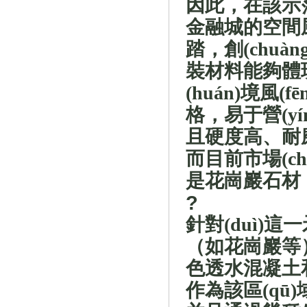
因此，在該示范
金融城的空間風(
踏，
創(chuàn
裝材料能夠體現(
(huán)境風(fēn
格，
易于營(yí
且
硬度高、耐磨性好
而目前市場(c
是花崗巖石材
?
針對(duì)
（如花崗巖等
色透水混凝土
作為該區(qū