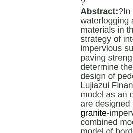
?
Abstract:
?
In
waterlogging 
materials in 
strategy of i
impervious su
paving streng
determine thei
design of pe
Lujiazui Fina
model as an 
are designed t
granite
-imperv
combined mode
model of bord