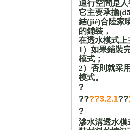
通行空
間是人
它主要承擔(dā
結(jié)合陸
的鋪裝，
在透水模式上
1
）如果鋪裝完全
模式；
2
）否則就采
模式。
?
?
?
?
?3.2.1
?
?
?
滲水溝透水模