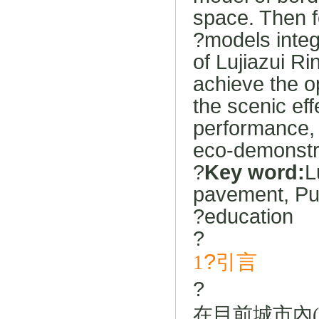
space. Then f
?
models integ
of Lujiazui R
achieve the o
the scenic ef
performance, 
eco-demonstr
?
Key word:
L
pavement, Pub
?
education
?
?
1
引言
?
在目前城市內(nè