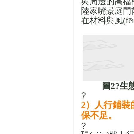
與周邊的高檔樓宇
陸家嘴景庭門
在材料與風(fēn
圖
2
?
生態
?
2
）人行鋪裝的生
保不足。
?