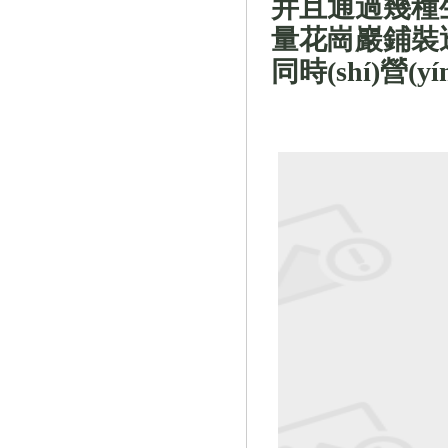
并且
通過幾種生態
量花崗巖鋪裝
同時(shí)營(