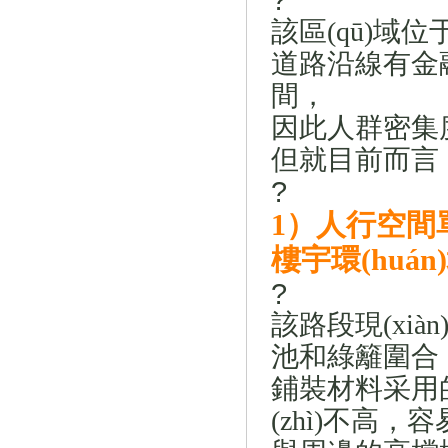
該區(qū)域位
道路沿線有金融辦
間，
因此人群密集度較
但就目前而言
?
1
）人行空間單調(
樓宇環(huán
?
該路段現(xià
池和綠籬圍合
鋪裝材料采用的是
(zhì)不高，容易