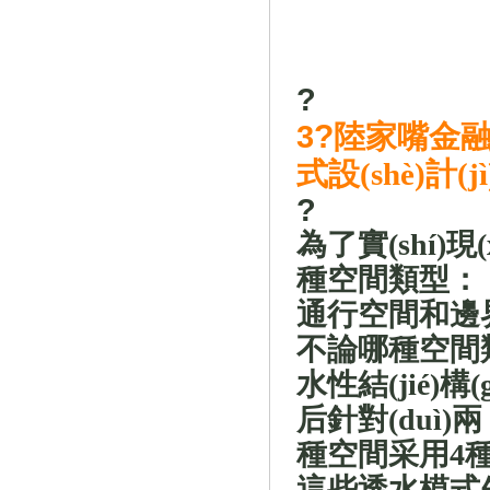
?
3
?
陸家嘴金融
式設(shè)計(jì
?
為了實(shí)
種空間類型：
通行空間和邊
不論哪種空間類型
水性結(jié)構(
后針對(duì)兩
種空間采用
4
種
這些透水模式