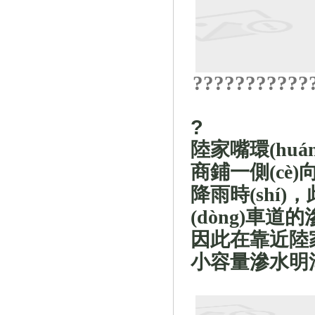
?
?
?
?
?
?
?
?
?
?
?
?
陸家嘴環(huán
商鋪一側(cè)向機
降雨時(shí)，
(dòng)車道的
因此在靠近陸
小容量滲水明