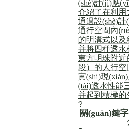
(shè)計(jì)應
介紹了在利用
通過設(shè)
通行空間內(nè
的
明溝式
以及
并將四種透水模式
東方明珠附近
段）
的人行空
實(shí)現(
(tài)透水性能
并起到積極的生態
?
關(guān)鍵字