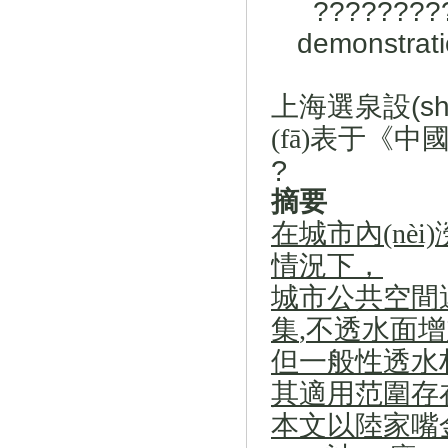
?
?
?
?
?
?
?
?
demonstrati
上海選泉設(shè)
(fā)表于《中國(
?
摘要
在城市內(nèi)
情況下
，
城市公共空間運
集
,
不透水面增加的
但一般性透水材料
其適用范圍存在局
本文以陸家嘴金