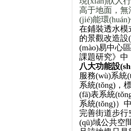
現(xiàn)狀
高于地面，無
(jié)能環(huá
在鋪裝透水模式的
的景觀改造設(sh
(mào)易中心區
課題研究》中
八大功能設(shè
服務(wù)系統(t
系統(tǒng)，標(
(fā)表系統(t
系統(tǒng)）
完善街道步行空
(qū)域公共空間稀