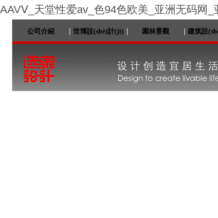
AAVⅤ_天堂性爱av_色94色欧美_亚洲无码网
公司介紹
世博設(shè)計(jì)
園林景觀
建筑設(shè